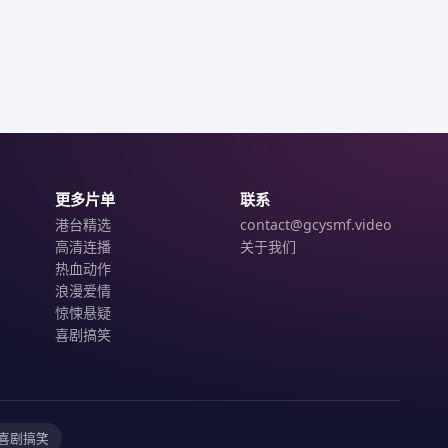
更多片单
联系
港台精选
contact@gcysmf.video
高清连播
关于我们
热血动作
浪漫爱情
惊悚悬疑
喜剧搞笑
喜剧搞笑