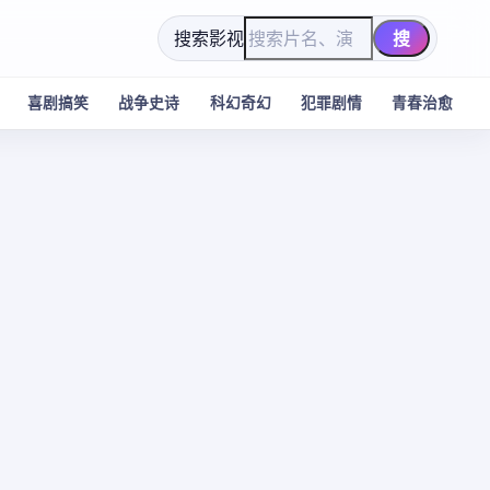
搜索影视
搜
喜剧搞笑
战争史诗
科幻奇幻
犯罪剧情
青春治愈